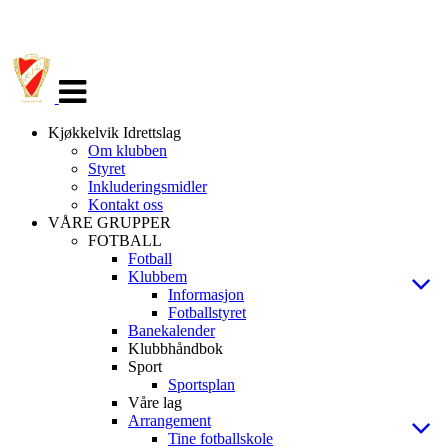
Veksle
navigasjon
Kjøkkelvik Idrettslag
Om klubben
Styret
Inkluderingsmidler
Kontakt oss
VÅRE GRUPPER
FOTBALL
Fotball
Klubbem
Informasjon
Fotballstyret
Banekalender
Klubbhåndbok
Sport
Sportsplan
Våre lag
Arrangement
Tine fotballskole