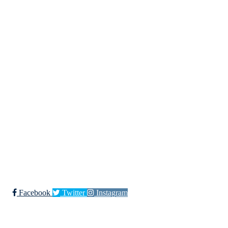
Kjøkkelvik Idrettslag
Postboks 84 Loddefjord, 5881 Bergen
E-post: leder@kjokkelvik.no
Org.nr: 979 907 842
Bli medlem i klubben!
Trykk her for innmelding
Facebook
Twitter
Instagram