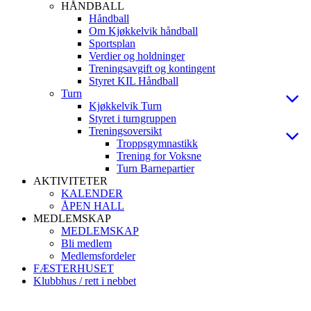
HÅNDBALL
Håndball
Om Kjøkkelvik håndball
Sportsplan
Verdier og holdninger
Treningsavgift og kontingent
Styret KIL Håndball
Turn
Kjøkkelvik Turn
Styret i turngruppen
Treningsoversikt
Troppsgymnastikk
Trening for Voksne
Turn Barnepartier
AKTIVITETER
KALENDER
ÅPEN HALL
MEDLEMSKAP
MEDLEMSKAP
Bli medlem
Medlemsfordeler
FÆSTERHUSET
Klubbhus / rett i nebbet