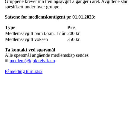
Gruppene krever inn treningsavgift 2 ganger i året. Avgiftene står
spesifisert under hver gruppe.
Satsene for medlems
kontigent pr 01.01.2023:
Type
Pris
Medlemsavgift barn t.o.m. 17 år
200 kr
Medlemsavgift voksen
350 kr
Ta kontakt ved spørsmål
Alle spørsmål angående medlemskap sendes
til
medlem@kjokkelvik.no
.
Påmelding turn.xlsx
Kjøkkelvik Idrettslag