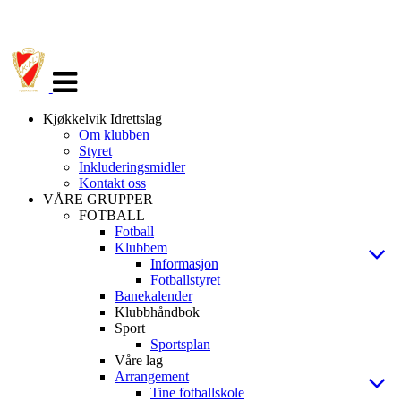
Veksle
navigasjon
Kjøkkelvik Idrettslag
Om klubben
Styret
Inkluderingsmidler
Kontakt oss
VÅRE GRUPPER
FOTBALL
Fotball
Klubbem
Informasjon
Fotballstyret
Banekalender
Klubbhåndbok
Sport
Sportsplan
Våre lag
Arrangement
Tine fotballskole