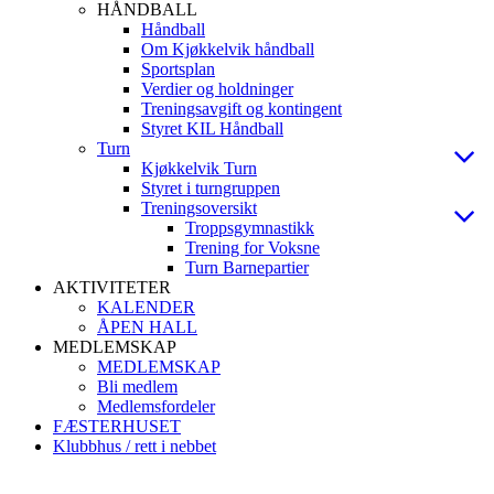
HÅNDBALL
Håndball
Om Kjøkkelvik håndball
Sportsplan
Verdier og holdninger
Treningsavgift og kontingent
Styret KIL Håndball
Turn
Kjøkkelvik Turn
Styret i turngruppen
Treningsoversikt
Troppsgymnastikk
Trening for Voksne
Turn Barnepartier
AKTIVITETER
KALENDER
ÅPEN HALL
MEDLEMSKAP
MEDLEMSKAP
Bli medlem
Medlemsfordeler
FÆSTERHUSET
Klubbhus / rett i nebbet