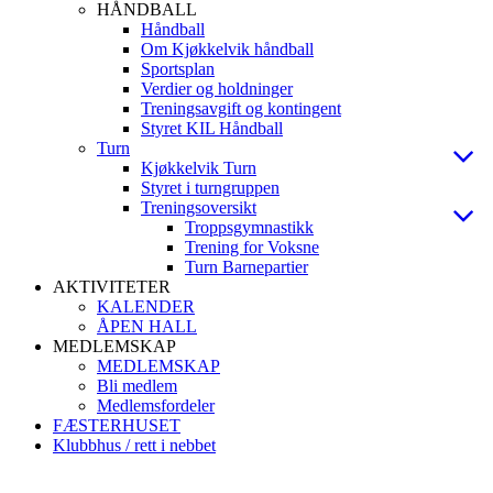
HÅNDBALL
Håndball
Om Kjøkkelvik håndball
Sportsplan
Verdier og holdninger
Treningsavgift og kontingent
Styret KIL Håndball
Turn
Kjøkkelvik Turn
Styret i turngruppen
Treningsoversikt
Troppsgymnastikk
Trening for Voksne
Turn Barnepartier
AKTIVITETER
KALENDER
ÅPEN HALL
MEDLEMSKAP
MEDLEMSKAP
Bli medlem
Medlemsfordeler
FÆSTERHUSET
Klubbhus / rett i nebbet