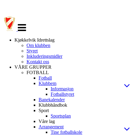
Veksle
navigasjon
Kjøkkelvik Idrettslag
Om klubben
Styret
Inkluderingsmidler
Kontakt oss
VÅRE GRUPPER
FOTBALL
Fotball
Klubbem
Informasjon
Fotballstyret
Banekalender
Klubbhåndbok
Sport
Sportsplan
Våre lag
Arrangement
Tine fotballskole