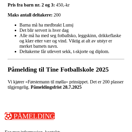
Pris fra barn nr. 2 og 3:
450,-kr
Maks antall deltakere:
200
Barna må ha medbrakt Lunsj
Det blir servert is hver dag
Alle må ha med seg fotballsko, leggskinn, drikkeflaske
og klær etter vær og vind. Viktig at alt av utstyr er
merket barnets navn.
Deltakerne får utlevert sekk, t-skjorte og diplom.
Påmelding til Tine Fotballskole 2025
Vi kjører «Førstemann til mølla» prinsippet. Det er 200 plasser
tilgjengelig.
Påmeldingsfrist 28.7.2025
PÅMELDING