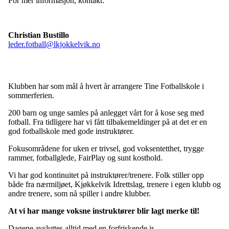
For mer informasjon, kontakt:
Christian Bustillo
leder.fotball@lkjokkelvik.no
Klubben har som mål å hvert år arrangere Tine Fotballskole i
sommerferien.
200 barn og unge samles på anlegget vårt for å kose seg med
fotball. Fra tidligere har vi fått tilbakemeldinger på at det er en
god fotballskole med gode instruktører.
Fokusområdene for uken er trivsel, god voksentetthet, trygge
rammer, fotballglede, FairPlay og sunt kosthold.
Vi har god kontinuitet på instruktører/trenere. Folk stiller opp
både fra nærmiljøet, Kjøkkelvik Idrettslag, trenere i egen klubb og
andre trenere, som nå spiller i andre klubber.
At vi har mange voksne instruktører blir lagt merke til!
Dagene avsluttes alltid med en forfriskende is.