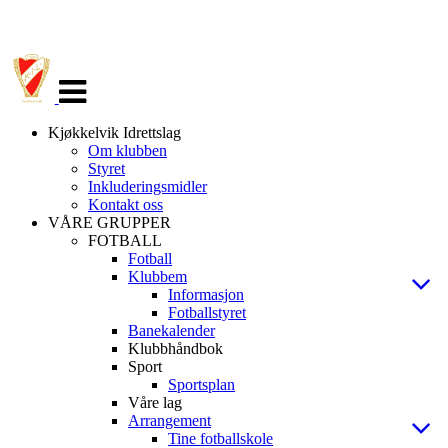
Veksle
navigasjon
Kjøkkelvik Idrettslag
Om klubben
Styret
Inkluderingsmidler
Kontakt oss
VÅRE GRUPPER
FOTBALL
Fotball
Klubbem
Informasjon
Fotballstyret
Banekalender
Klubbhåndbok
Sport
Sportsplan
Våre lag
Arrangement
Tine fotballskole