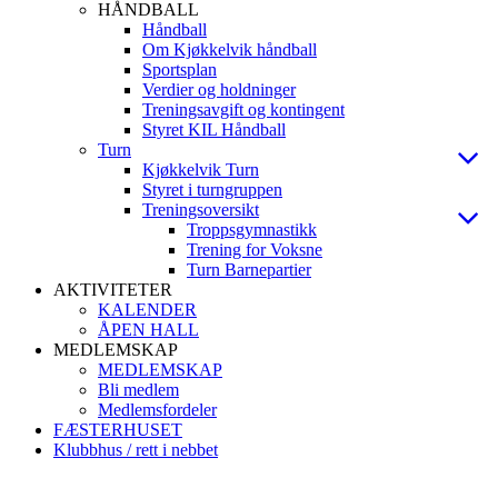
HÅNDBALL
Håndball
Om Kjøkkelvik håndball
Sportsplan
Verdier og holdninger
Treningsavgift og kontingent
Styret KIL Håndball
Turn
Kjøkkelvik Turn
Styret i turngruppen
Treningsoversikt
Troppsgymnastikk
Trening for Voksne
Turn Barnepartier
AKTIVITETER
KALENDER
ÅPEN HALL
MEDLEMSKAP
MEDLEMSKAP
Bli medlem
Medlemsfordeler
FÆSTERHUSET
Klubbhus / rett i nebbet