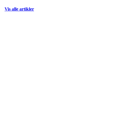
Vis alle artikler
Kjøkkelvik Idrettslag
Postboks 84 Loddefjord, 5881 Bergen
E-post: leder@kjokkelvik.no
Org.nr: 979 907 842
Bli medlem i klubben!
Trykk her for innmelding