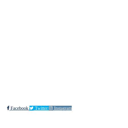
Kjøkkelvik Idrettslag
Postboks 84 Loddefjord, 5881 Bergen
E-post: leder@kjokkelvik.no
Org.nr: 979 907 842
Bli medlem i klubben!
Trykk her for innmelding
Facebook
Twitter
Instagram