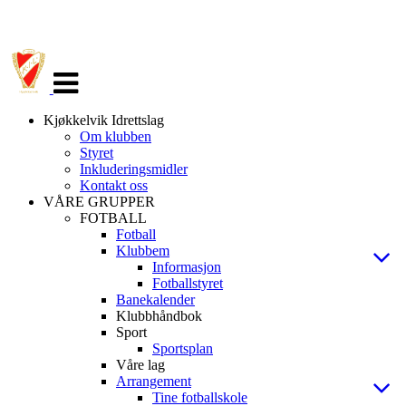
Veksle
navigasjon
Kjøkkelvik Idrettslag
Om klubben
Styret
Inkluderingsmidler
Kontakt oss
VÅRE GRUPPER
FOTBALL
Fotball
Klubbem
Informasjon
Fotballstyret
Banekalender
Klubbhåndbok
Sport
Sportsplan
Våre lag
Arrangement
Tine fotballskole