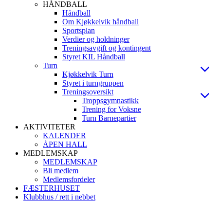
HÅNDBALL
Håndball
Om Kjøkkelvik håndball
Sportsplan
Verdier og holdninger
Treningsavgift og kontingent
Styret KIL Håndball
Turn
Kjøkkelvik Turn
Styret i turngruppen
Treningsoversikt
Troppsgymnastikk
Trening for Voksne
Turn Barnepartier
AKTIVITETER
KALENDER
ÅPEN HALL
MEDLEMSKAP
MEDLEMSKAP
Bli medlem
Medlemsfordeler
FÆSTERHUSET
Klubbhus / rett i nebbet