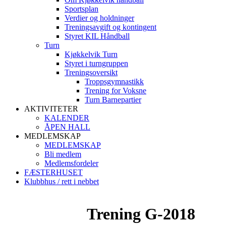
Sportsplan
Verdier og holdninger
Treningsavgift og kontingent
Styret KIL Håndball
Turn
Kjøkkelvik Turn
Styret i turngruppen
Treningsoversikt
Troppsgymnastikk
Trening for Voksne
Turn Barnepartier
AKTIVITETER
KALENDER
ÅPEN HALL
MEDLEMSKAP
MEDLEMSKAP
Bli medlem
Medlemsfordeler
FÆSTERHUSET
Klubbhus / rett i nebbet
Trening G-2018