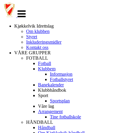
Veksle
navigasjon
Kjøkkelvik Idrettslag
Om klubben
Styret
Inkluderingsmidler
Kontakt oss
VÅRE GRUPPER
FOTBALL
Fotball
Klubbem
Informasjon
Fotballstyret
Banekalender
Klubbhåndbok
Sport
Sportsplan
Våre lag
Arrangement
Tine fotballskole
HÅNDBALL
Håndball
Om Kjøkkelvik håndball