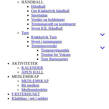
HÅNDBALL
Håndball
Om Kjøkkelvik håndball
Sportsplan
Verdier og holdninger
Treningsavgift og kontingent
Styret KIL Håndball
Turn
Kjøkkelvik Turn
Styret i turngruppen
Treningsoversikt
Troppsgymnastikk
Trening for Voksne
Turn Barnepartier
AKTIVITETER
KALENDER
ÅPEN HALL
MEDLEMSKAP
MEDLEMSKAP
Bli medlem
Medlemsfordeler
FÆSTERHUSET
Klubbhus / rett i nebbet