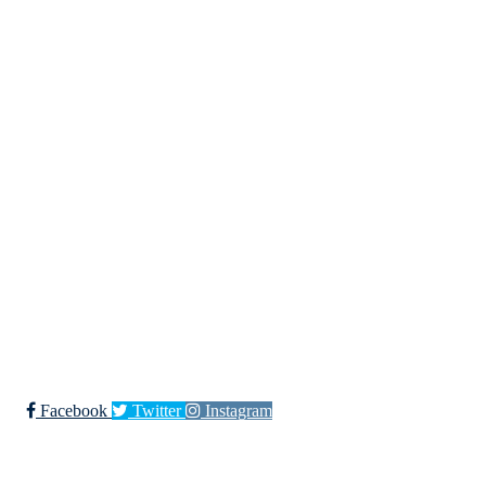
Kjøkkelvik Idrettslag
Postboks 84 Loddefjord, 5881 Bergen
E-post: leder@kjokkelvik.no
Org.nr: 979 907 842
Bli medlem i klubben!
Trykk her for innmelding
Facebook
Twitter
Instagram