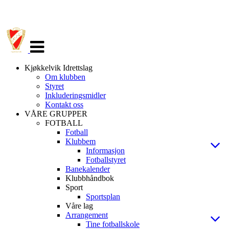
Veksle
navigasjon
Kjøkkelvik Idrettslag
Om klubben
Styret
Inkluderingsmidler
Kontakt oss
VÅRE GRUPPER
FOTBALL
Fotball
Klubbem
Informasjon
Fotballstyret
Banekalender
Klubbhåndbok
Sport
Sportsplan
Våre lag
Arrangement
Tine fotballskole