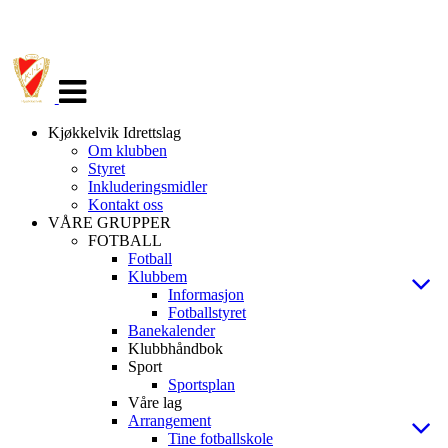
Veksle
navigasjon
Kjøkkelvik Idrettslag
Om klubben
Styret
Inkluderingsmidler
Kontakt oss
VÅRE GRUPPER
FOTBALL
Fotball
Klubbem
Informasjon
Fotballstyret
Banekalender
Klubbhåndbok
Sport
Sportsplan
Våre lag
Arrangement
Tine fotballskole