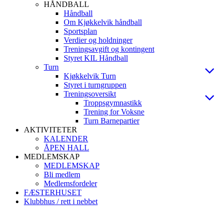
HÅNDBALL
Håndball
Om Kjøkkelvik håndball
Sportsplan
Verdier og holdninger
Treningsavgift og kontingent
Styret KIL Håndball
Turn
Kjøkkelvik Turn
Styret i turngruppen
Treningsoversikt
Troppsgymnastikk
Trening for Voksne
Turn Barnepartier
AKTIVITETER
KALENDER
ÅPEN HALL
MEDLEMSKAP
MEDLEMSKAP
Bli medlem
Medlemsfordeler
FÆSTERHUSET
Klubbhus / rett i nebbet