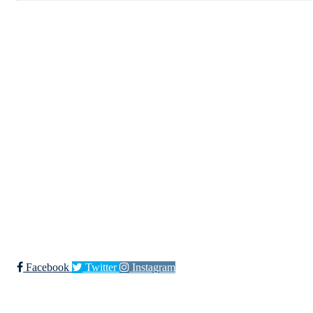
Kjøkkelvik Idrettslag
Postboks 84 Loddefjord, 5881 Bergen
E-post: leder@kjokkelvik.no
Org.nr: 979 907 842
Bli medlem i klubben!
Trykk her for innmelding
Facebook
Twitter
Instagram