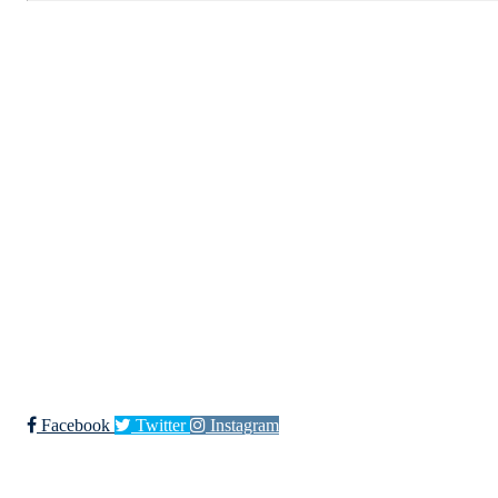
Kjøkkelvik Idrettslag
Postboks 84 Loddefjord, 5881 Bergen
E-post: leder@kjokkelvik.no
Org.nr: 979 907 842
Bli medlem i klubben!
Trykk her for innmelding
Facebook
Twitter
Instagram