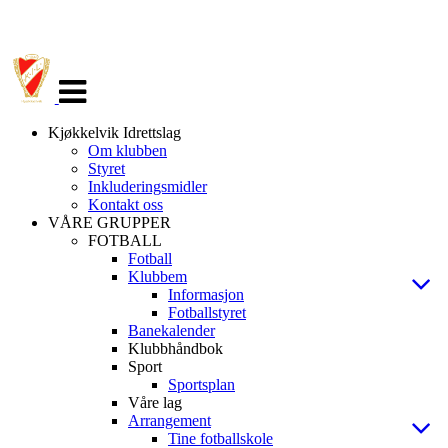
Veksle
navigasjon
Kjøkkelvik Idrettslag
Om klubben
Styret
Inkluderingsmidler
Kontakt oss
VÅRE GRUPPER
FOTBALL
Fotball
Klubbem
Informasjon
Fotballstyret
Banekalender
Klubbhåndbok
Sport
Sportsplan
Våre lag
Arrangement
Tine fotballskole