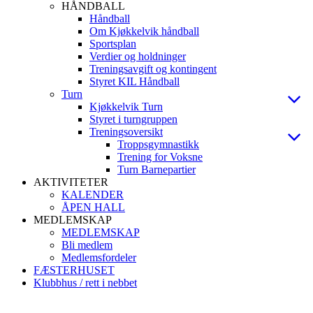
HÅNDBALL
Håndball
Om Kjøkkelvik håndball
Sportsplan
Verdier og holdninger
Treningsavgift og kontingent
Styret KIL Håndball
Turn
Kjøkkelvik Turn
Styret i turngruppen
Treningsoversikt
Troppsgymnastikk
Trening for Voksne
Turn Barnepartier
AKTIVITETER
KALENDER
ÅPEN HALL
MEDLEMSKAP
MEDLEMSKAP
Bli medlem
Medlemsfordeler
FÆSTERHUSET
Klubbhus / rett i nebbet