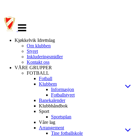
Veksle
navigasjon
Kjøkkelvik Idrettslag
Om klubben
Styret
Inkluderingsmidler
Kontakt oss
VÅRE GRUPPER
FOTBALL
Fotball
Klubbem
Informasjon
Fotballstyret
Banekalender
Klubbhåndbok
Sport
Sportsplan
Våre lag
Arrangement
Tine fotballskole