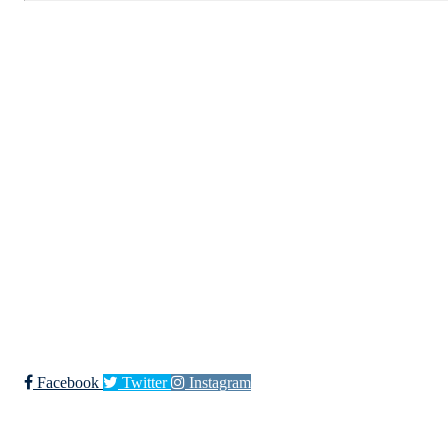
Kjøkkelvik Idrettslag
Postboks 84 Loddefjord, 5881 Bergen
E-post: leder@kjokkelvik.no
Org.nr: 979 907 842
Bli medlem i klubben!
Trykk her for innmelding
Facebook
Twitter
Instagram