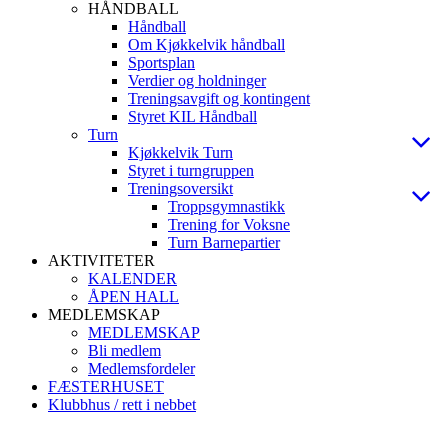
HÅNDBALL
Håndball
Om Kjøkkelvik håndball
Sportsplan
Verdier og holdninger
Treningsavgift og kontingent
Styret KIL Håndball
Turn
Kjøkkelvik Turn
Styret i turngruppen
Treningsoversikt
Troppsgymnastikk
Trening for Voksne
Turn Barnepartier
AKTIVITETER
KALENDER
ÅPEN HALL
MEDLEMSKAP
MEDLEMSKAP
Bli medlem
Medlemsfordeler
FÆSTERHUSET
Klubbhus / rett i nebbet