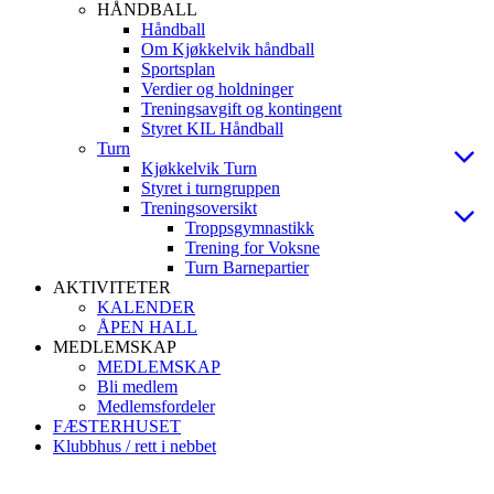
HÅNDBALL
Håndball
Om Kjøkkelvik håndball
Sportsplan
Verdier og holdninger
Treningsavgift og kontingent
Styret KIL Håndball
Turn
Kjøkkelvik Turn
Styret i turngruppen
Treningsoversikt
Troppsgymnastikk
Trening for Voksne
Turn Barnepartier
AKTIVITETER
KALENDER
ÅPEN HALL
MEDLEMSKAP
MEDLEMSKAP
Bli medlem
Medlemsfordeler
FÆSTERHUSET
Klubbhus / rett i nebbet