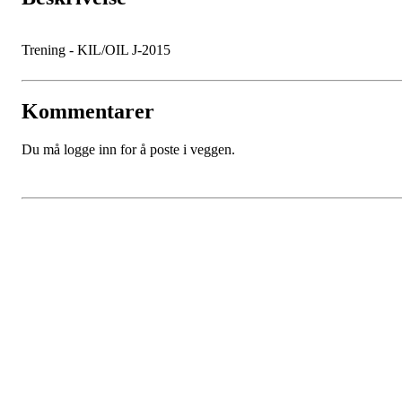
Trening - KIL/OIL J-2015
Kommentarer
Du må logge inn for å poste i veggen.
Kjøkkelvik Idrettslag
Postboks 84 Loddefjord, 5881 Bergen
E-post: leder@kjokkelvik.no
Org.nr: 979 907 842