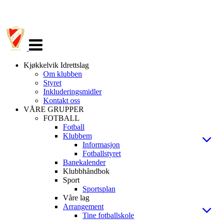
Veksle
navigasjon
Kjøkkelvik Idrettslag
Om klubben
Styret
Inkluderingsmidler
Kontakt oss
VÅRE GRUPPER
FOTBALL
Fotball
Klubbem
Informasjon
Fotballstyret
Banekalender
Klubbhåndbok
Sport
Sportsplan
Våre lag
Arrangement
Tine fotballskole