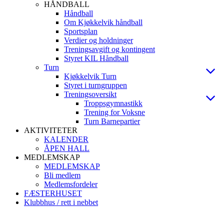
HÅNDBALL
Håndball
Om Kjøkkelvik håndball
Sportsplan
Verdier og holdninger
Treningsavgift og kontingent
Styret KIL Håndball
Turn
Kjøkkelvik Turn
Styret i turngruppen
Treningsoversikt
Troppsgymnastikk
Trening for Voksne
Turn Barnepartier
AKTIVITETER
KALENDER
ÅPEN HALL
MEDLEMSKAP
MEDLEMSKAP
Bli medlem
Medlemsfordeler
FÆSTERHUSET
Klubbhus / rett i nebbet