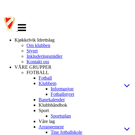
Veksle
navigasjon
Kjøkkelvik Idrettslag
Om klubben
Styret
Inkluderingsmidler
Kontakt oss
VÅRE GRUPPER
FOTBALL
Fotball
Klubbem
Informasjon
Fotballstyret
Banekalender
Klubbhåndbok
Sport
Sportsplan
Våre lag
Arrangement
Tine fotballskole