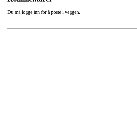
Du må logge inn for å poste i veggen.
Kjøkkelvik Idrettslag
Postboks 84 Loddefjord, 5881 Bergen
E-post: leder@kjokkelvik.no
Org.nr: 979 907 842
Bli medlem i klubben!
Trykk her for innmelding