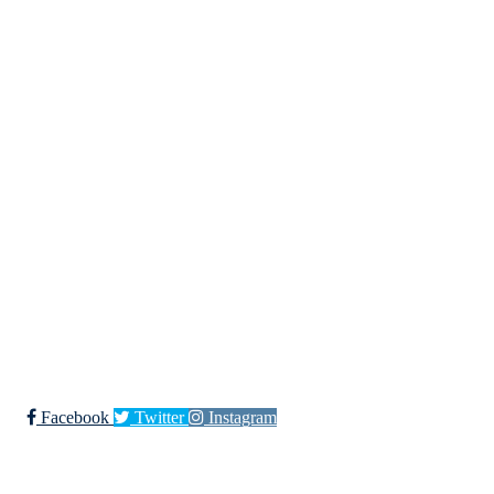
Kjøkkelvik Idrettslag
Postboks 84 Loddefjord, 5881 Bergen
E-post: leder@kjokkelvik.no
Org.nr: 979 907 842
Bli medlem i klubben!
Trykk her for innmelding
Facebook
Twitter
Instagram