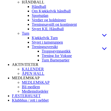
HÅNDBALL
Håndball
Om Kjøkkelvik håndball
Sportsplan
Verdier og holdninger
Treningsavgift og kontingent
Styret KIL Håndball
Turn
Kjøkkelvik Turn
Styret i turngruppen
Treningsoversikt
Troppsgymnastikk
Trening for Voksne
Turn Barnepartier
AKTIVITETER
KALENDER
ÅPEN HALL
MEDLEMSKAP
MEDLEMSKAP
Bli medlem
Medlemsfordeler
FÆSTERHUSET
Klubbhus / rett i nebbet