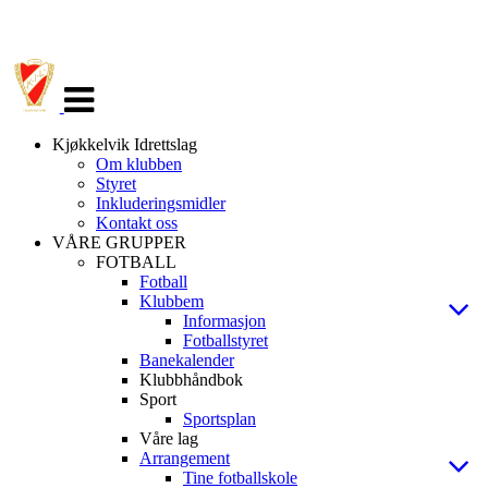
Veksle
navigasjon
Kjøkkelvik Idrettslag
Om klubben
Styret
Inkluderingsmidler
Kontakt oss
VÅRE GRUPPER
FOTBALL
Fotball
Klubbem
Informasjon
Fotballstyret
Banekalender
Klubbhåndbok
Sport
Sportsplan
Våre lag
Arrangement
Tine fotballskole