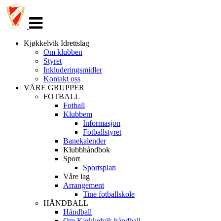
Veksle
navigasjon
Kjøkkelvik Idrettslag
Om klubben
Styret
Inkluderingsmidler
Kontakt oss
VÅRE GRUPPER
FOTBALL
Fotball
Klubbem
Informasjon
Fotballstyret
Banekalender
Klubbhåndbok
Sport
Sportsplan
Våre lag
Arrangement
Tine fotballskole
HÅNDBALL
Håndball
Om Kjøkkelvik håndball