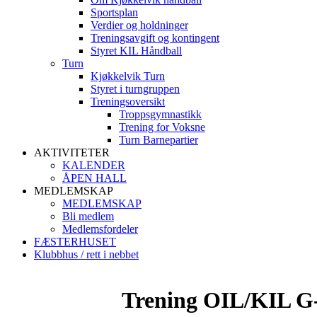
Sportsplan
Verdier og holdninger
Treningsavgift og kontingent
Styret KIL Håndball
Turn
Kjøkkelvik Turn
Styret i turngruppen
Treningsoversikt
Troppsgymnastikk
Trening for Voksne
Turn Barnepartier
AKTIVITETER
KALENDER
ÅPEN HALL
MEDLEMSKAP
MEDLEMSKAP
Bli medlem
Medlemsfordeler
FÆSTERHUSET
Klubbhus / rett i nebbet
Trening OIL/KIL G