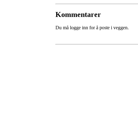
Kommentarer
Du må logge inn for å poste i veggen.
Kjøkkelvik Idrettslag
Postboks 84 Loddefjord, 5881 Bergen
E-post: leder@kjokkelvik.no
Org.nr: 979 907 842
Bli medlem i klubben!