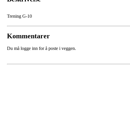
Trening G-10
Kommentarer
Du må logge inn for å poste i veggen.
Kjøkkelvik Idrettslag
Postboks 84 Loddefjord, 5881 Bergen
E-post: leder@kjokkelvik.no
Org.nr: 979 907 842