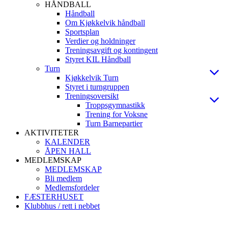
HÅNDBALL
Håndball
Om Kjøkkelvik håndball
Sportsplan
Verdier og holdninger
Treningsavgift og kontingent
Styret KIL Håndball
Turn
Kjøkkelvik Turn
Styret i turngruppen
Treningsoversikt
Troppsgymnastikk
Trening for Voksne
Turn Barnepartier
AKTIVITETER
KALENDER
ÅPEN HALL
MEDLEMSKAP
MEDLEMSKAP
Bli medlem
Medlemsfordeler
FÆSTERHUSET
Klubbhus / rett i nebbet