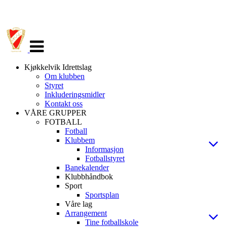
Veksle
navigasjon
Kjøkkelvik Idrettslag
Om klubben
Styret
Inkluderingsmidler
Kontakt oss
VÅRE GRUPPER
FOTBALL
Fotball
Klubbem
Informasjon
Fotballstyret
Banekalender
Klubbhåndbok
Sport
Sportsplan
Våre lag
Arrangement
Tine fotballskole