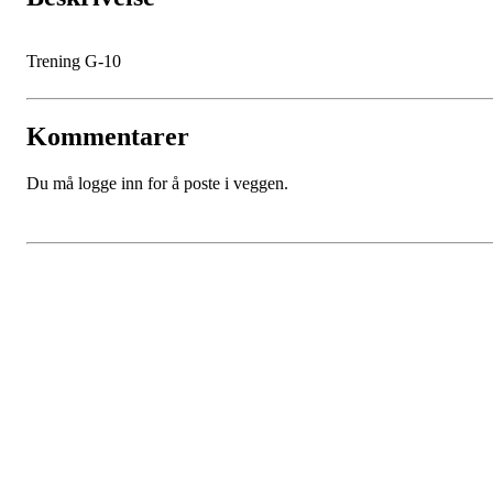
Trening G-10
Kommentarer
Du må logge inn for å poste i veggen.
Kjøkkelvik Idrettslag
Postboks 84 Loddefjord, 5881 Bergen
E-post: leder@kjokkelvik.no
Org.nr: 979 907 842