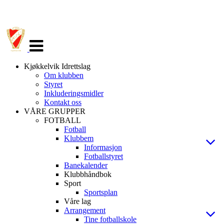
Veksle
navigasjon
Kjøkkelvik Idrettslag
Om klubben
Styret
Inkluderingsmidler
Kontakt oss
VÅRE GRUPPER
FOTBALL
Fotball
Klubbem
Informasjon
Fotballstyret
Banekalender
Klubbhåndbok
Sport
Sportsplan
Våre lag
Arrangement
Tine fotballskole