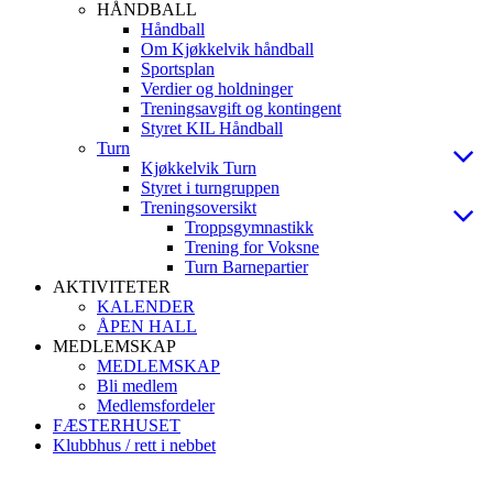
HÅNDBALL
Håndball
Om Kjøkkelvik håndball
Sportsplan
Verdier og holdninger
Treningsavgift og kontingent
Styret KIL Håndball
Turn
Kjøkkelvik Turn
Styret i turngruppen
Treningsoversikt
Troppsgymnastikk
Trening for Voksne
Turn Barnepartier
AKTIVITETER
KALENDER
ÅPEN HALL
MEDLEMSKAP
MEDLEMSKAP
Bli medlem
Medlemsfordeler
FÆSTERHUSET
Klubbhus / rett i nebbet