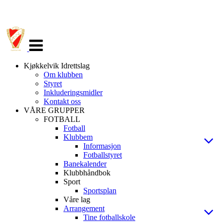
Veksle
navigasjon
Kjøkkelvik Idrettslag
Om klubben
Styret
Inkluderingsmidler
Kontakt oss
VÅRE GRUPPER
FOTBALL
Fotball
Klubbem
Informasjon
Fotballstyret
Banekalender
Klubbhåndbok
Sport
Sportsplan
Våre lag
Arrangement
Tine fotballskole