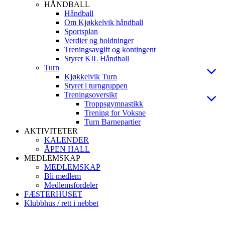
HÅNDBALL
Håndball
Om Kjøkkelvik håndball
Sportsplan
Verdier og holdninger
Treningsavgift og kontingent
Styret KIL Håndball
Turn
Kjøkkelvik Turn
Styret i turngruppen
Treningsoversikt
Troppsgymnastikk
Trening for Voksne
Turn Barnepartier
AKTIVITETER
KALENDER
ÅPEN HALL
MEDLEMSKAP
MEDLEMSKAP
Bli medlem
Medlemsfordeler
FÆSTERHUSET
Klubbhus / rett i nebbet