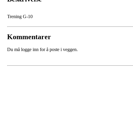
Trening G-10
Kommentarer
Du må logge inn for å poste i veggen.
Kjøkkelvik Idrettslag
Postboks 84 Loddefjord, 5881 Bergen
E-post: leder@kjokkelvik.no
Org.nr: 979 907 842