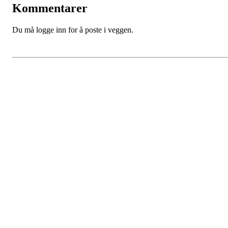
Kommentarer
Du må logge inn for å poste i veggen.
Kjøkkelvik Idrettslag
Postboks 84 Loddefjord, 5881 Bergen
E-post: leder@kjokkelvik.no
Org.nr: 979 907 842
Bli medlem i klubben!