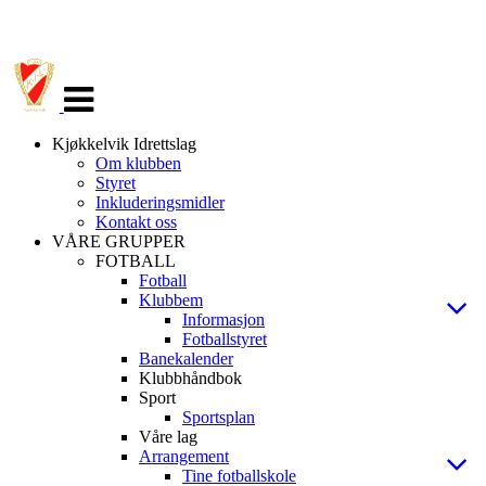
Veksle
navigasjon
Kjøkkelvik Idrettslag
Om klubben
Styret
Inkluderingsmidler
Kontakt oss
VÅRE GRUPPER
FOTBALL
Fotball
Klubbem
Informasjon
Fotballstyret
Banekalender
Klubbhåndbok
Sport
Sportsplan
Våre lag
Arrangement
Tine fotballskole