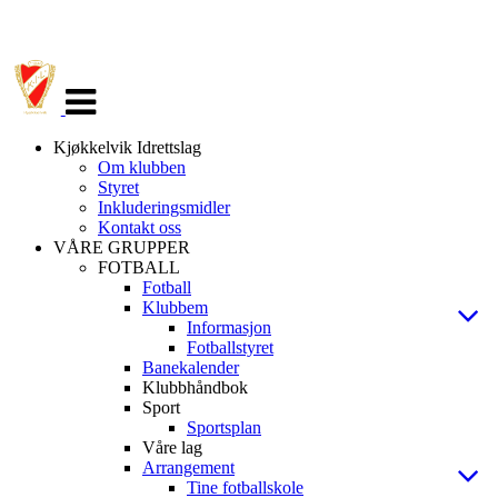
Veksle
navigasjon
Kjøkkelvik Idrettslag
Om klubben
Styret
Inkluderingsmidler
Kontakt oss
VÅRE GRUPPER
FOTBALL
Fotball
Klubbem
Informasjon
Fotballstyret
Banekalender
Klubbhåndbok
Sport
Sportsplan
Våre lag
Arrangement
Tine fotballskole