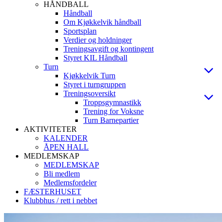
HÅNDBALL
Håndball
Om Kjøkkelvik håndball
Sportsplan
Verdier og holdninger
Treningsavgift og kontingent
Styret KIL Håndball
Turn
Kjøkkelvik Turn
Styret i turngruppen
Treningsoversikt
Troppsgymnastikk
Trening for Voksne
Turn Barnepartier
AKTIVITETER
KALENDER
ÅPEN HALL
MEDLEMSKAP
MEDLEMSKAP
Bli medlem
Medlemsfordeler
FÆSTERHUSET
Klubbhus / rett i nebbet