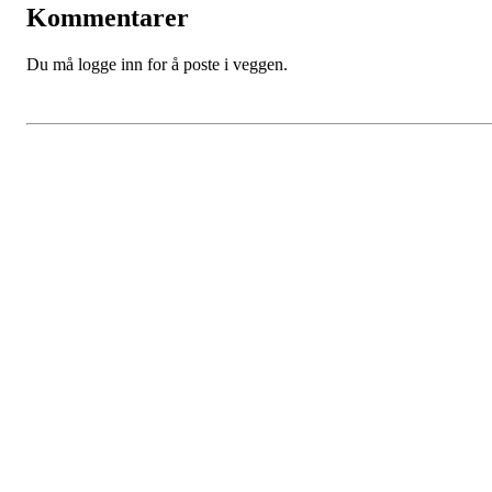
Kommentarer
Du må logge inn for å poste i veggen.
Kjøkkelvik Idrettslag
Postboks 84 Loddefjord, 5881 Bergen
E-post: leder@kjokkelvik.no
Org.nr: 979 907 842
Bli medlem i klubben!