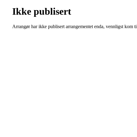
Ikke publisert
Arrangør har ikke publisert arrangementet enda, vennligst kom ti
Kjøkkelvik Idrettslag
Postboks 84 Loddefjord, 5881 Bergen
E-post: leder@kjokkelvik.no
Org.nr: 979 907 842
Bli medlem i klubben!
Trykk her for innmelding