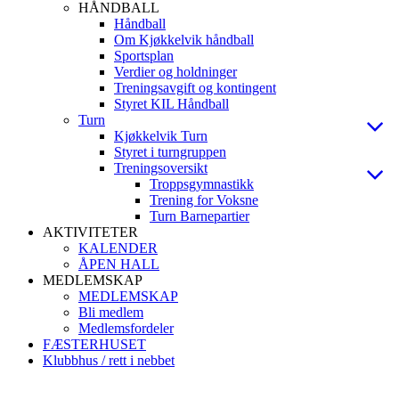
HÅNDBALL
Håndball
Om Kjøkkelvik håndball
Sportsplan
Verdier og holdninger
Treningsavgift og kontingent
Styret KIL Håndball
Turn
Kjøkkelvik Turn
Styret i turngruppen
Treningsoversikt
Troppsgymnastikk
Trening for Voksne
Turn Barnepartier
AKTIVITETER
KALENDER
ÅPEN HALL
MEDLEMSKAP
MEDLEMSKAP
Bli medlem
Medlemsfordeler
FÆSTERHUSET
Klubbhus / rett i nebbet