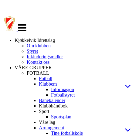
Veksle
navigasjon
Kjøkkelvik Idrettslag
Om klubben
Styret
Inkluderingsmidler
Kontakt oss
VÅRE GRUPPER
FOTBALL
Fotball
Klubbem
Informasjon
Fotballstyret
Banekalender
Klubbhåndbok
Sport
Sportsplan
Våre lag
Arrangement
Tine fotballskole