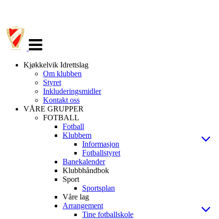
Veksle
navigasjon
Kjøkkelvik Idrettslag
Om klubben
Styret
Inkluderingsmidler
Kontakt oss
VÅRE GRUPPER
FOTBALL
Fotball
Klubbem
Informasjon
Fotballstyret
Banekalender
Klubbhåndbok
Sport
Sportsplan
Våre lag
Arrangement
Tine fotballskole