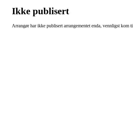
Ikke publisert
Arrangør har ikke publisert arrangementet enda, vennligst kom ti
Kjøkkelvik Idrettslag
Postboks 84 Loddefjord, 5881 Bergen
E-post: leder@kjokkelvik.no
Org.nr: 979 907 842
Bli medlem i klubben!
Trykk her for innmelding