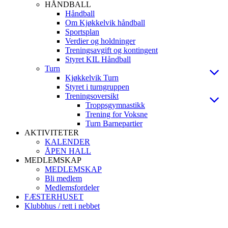
HÅNDBALL
Håndball
Om Kjøkkelvik håndball
Sportsplan
Verdier og holdninger
Treningsavgift og kontingent
Styret KIL Håndball
Turn
Kjøkkelvik Turn
Styret i turngruppen
Treningsoversikt
Troppsgymnastikk
Trening for Voksne
Turn Barnepartier
AKTIVITETER
KALENDER
ÅPEN HALL
MEDLEMSKAP
MEDLEMSKAP
Bli medlem
Medlemsfordeler
FÆSTERHUSET
Klubbhus / rett i nebbet