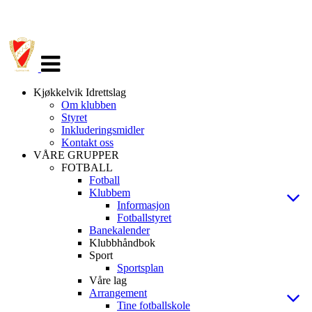
Veksle
navigasjon
Kjøkkelvik Idrettslag
Om klubben
Styret
Inkluderingsmidler
Kontakt oss
VÅRE GRUPPER
FOTBALL
Fotball
Klubbem
Informasjon
Fotballstyret
Banekalender
Klubbhåndbok
Sport
Sportsplan
Våre lag
Arrangement
Tine fotballskole