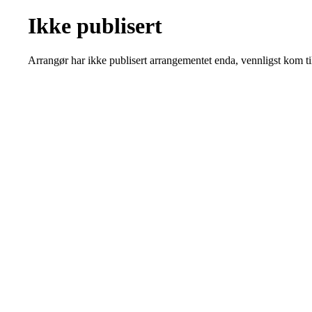
Ikke publisert
Arrangør har ikke publisert arrangementet enda, vennligst kom ti
Kjøkkelvik Idrettslag
Postboks 84 Loddefjord, 5881 Bergen
E-post: leder@kjokkelvik.no
Org.nr: 979 907 842
Bli medlem i klubben!
Trykk her for innmelding