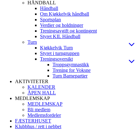
HÅNDBALL
Håndball
Om Kjøkkelvik håndball
Sportsplan
Verdier og holdninger
Treningsavgift og kontingent
Styret KIL Håndball
Turn
Kjøkkelvik Turn
Styret i turngruppen
Treningsoversikt
Troppsgymnastikk
Trening for Voksne
Turn Barnepartier
AKTIVITETER
KALENDER
ÅPEN HALL
MEDLEMSKAP
MEDLEMSKAP
Bli medlem
Medlemsfordeler
FÆSTERHUSET
Klubbhus / rett i nebbet