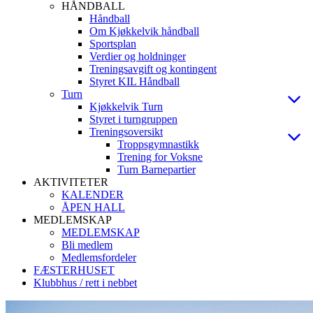
HÅNDBALL
Håndball
Om Kjøkkelvik håndball
Sportsplan
Verdier og holdninger
Treningsavgift og kontingent
Styret KIL Håndball
Turn
Kjøkkelvik Turn
Styret i turngruppen
Treningsoversikt
Troppsgymnastikk
Trening for Voksne
Turn Barnepartier
AKTIVITETER
KALENDER
ÅPEN HALL
MEDLEMSKAP
MEDLEMSKAP
Bli medlem
Medlemsfordeler
FÆSTERHUSET
Klubbhus / rett i nebbet