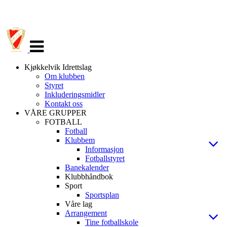
Veksle
navigasjon
Kjøkkelvik Idrettslag
Om klubben
Styret
Inkluderingsmidler
Kontakt oss
VÅRE GRUPPER
FOTBALL
Fotball
Klubbem
Informasjon
Fotballstyret
Banekalender
Klubbhåndbok
Sport
Sportsplan
Våre lag
Arrangement
Tine fotballskole