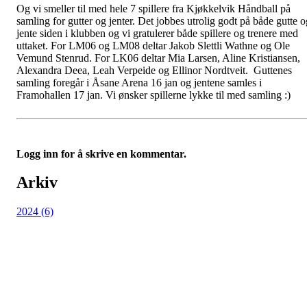
Og vi smeller til med hele 7 spillere fra Kjøkkelvik Håndball på
samling for gutter og jenter. Det jobbes utrolig godt på både gutte o
jente siden i klubben og vi gratulerer både spillere og trenere med
uttaket. For LM06 og LM08 deltar Jakob Slettli Wathne og Ole
Vemund Stenrud. For LK06 deltar Mia Larsen, Aline Kristiansen,
Alexandra Deea, Leah Verpeide og Ellinor Nordtveit. Guttenes
samling foregår i Åsane Arena 16 jan og jentene samles i
Framohallen 17 jan. Vi ønsker spillerne lykke til med samling :)
Logg inn for å skrive en kommentar.
Arkiv
2024 (6)
Kjøkkelvik Idrettslag