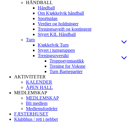
HÅNDBALL
Håndball
Om Kjøkkelvik håndball
Sportsplan
Verdier og holdninger
Treningsavgift og kontingent
Styret KIL Håndball
Turn
Kjøkkelvik Turn
Styret i turngruppen
Treningsoversikt
Troppsgymnastikk
Trening for Voksne
Turn Barnepartier
AKTIVITETER
KALENDER
ÅPEN HALL
MEDLEMSKAP
MEDLEMSKAP
Bli medlem
Medlemsfordeler
FÆSTERHUSET
Klubbhus / rett i nebbet