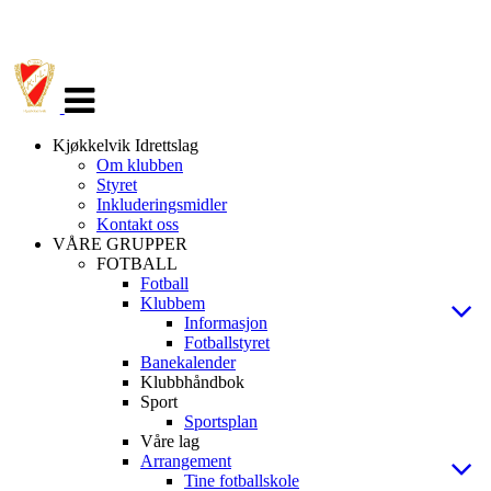
Veksle
navigasjon
Kjøkkelvik Idrettslag
Om klubben
Styret
Inkluderingsmidler
Kontakt oss
VÅRE GRUPPER
FOTBALL
Fotball
Klubbem
Informasjon
Fotballstyret
Banekalender
Klubbhåndbok
Sport
Sportsplan
Våre lag
Arrangement
Tine fotballskole