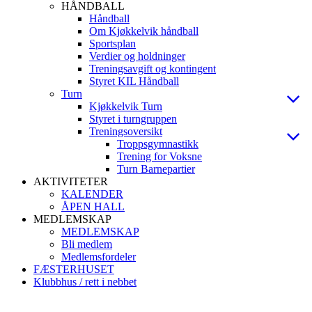
HÅNDBALL
Håndball
Om Kjøkkelvik håndball
Sportsplan
Verdier og holdninger
Treningsavgift og kontingent
Styret KIL Håndball
Turn
Kjøkkelvik Turn
Styret i turngruppen
Treningsoversikt
Troppsgymnastikk
Trening for Voksne
Turn Barnepartier
AKTIVITETER
KALENDER
ÅPEN HALL
MEDLEMSKAP
MEDLEMSKAP
Bli medlem
Medlemsfordeler
FÆSTERHUSET
Klubbhus / rett i nebbet