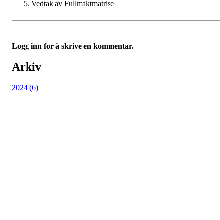
Vedtak av Fullmaktmatrise
Logg inn for å skrive en kommentar.
Arkiv
2024 (6)
Kjøkkelvik Idrettslag
Postboks 84 Loddefjord, 5881 Bergen
E-post: leder@kjokkelvik.no
Org.nr: 979 907 842