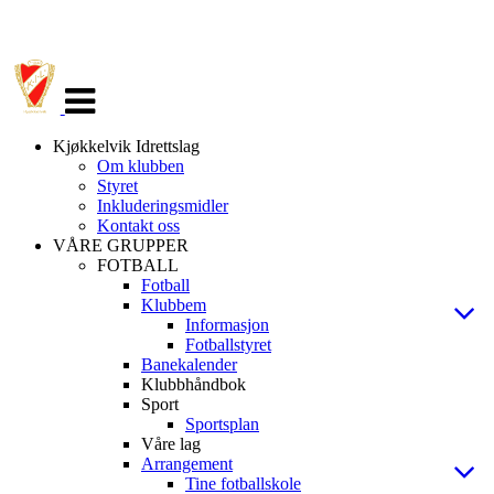
Veksle
navigasjon
Kjøkkelvik Idrettslag
Om klubben
Styret
Inkluderingsmidler
Kontakt oss
VÅRE GRUPPER
FOTBALL
Fotball
Klubbem
Informasjon
Fotballstyret
Banekalender
Klubbhåndbok
Sport
Sportsplan
Våre lag
Arrangement
Tine fotballskole