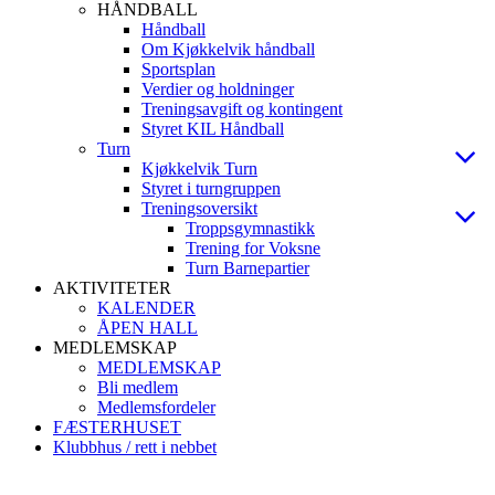
HÅNDBALL
Håndball
Om Kjøkkelvik håndball
Sportsplan
Verdier og holdninger
Treningsavgift og kontingent
Styret KIL Håndball
Turn
Kjøkkelvik Turn
Styret i turngruppen
Treningsoversikt
Troppsgymnastikk
Trening for Voksne
Turn Barnepartier
AKTIVITETER
KALENDER
ÅPEN HALL
MEDLEMSKAP
MEDLEMSKAP
Bli medlem
Medlemsfordeler
FÆSTERHUSET
Klubbhus / rett i nebbet