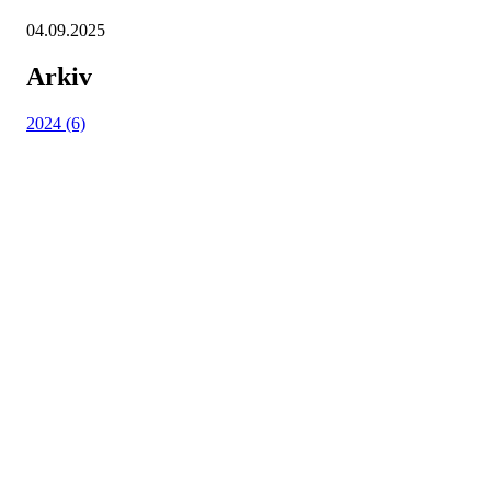
04.09.2025
Arkiv
2024 (6)
Kjøkkelvik Idrettslag
Postboks 84 Loddefjord, 5881 Bergen
E-post: leder@kjokkelvik.no
Org.nr: 979 907 842
Bli medlem i klubben!