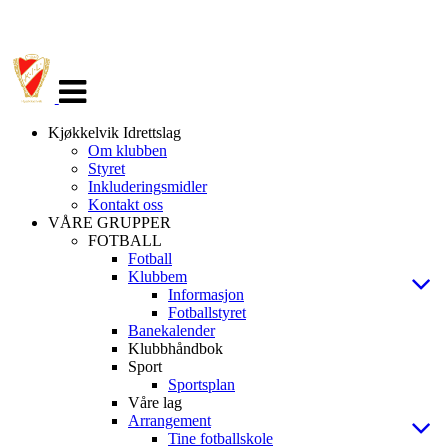
Veksle
navigasjon
Kjøkkelvik Idrettslag
Om klubben
Styret
Inkluderingsmidler
Kontakt oss
VÅRE GRUPPER
FOTBALL
Fotball
Klubbem
Informasjon
Fotballstyret
Banekalender
Klubbhåndbok
Sport
Sportsplan
Våre lag
Arrangement
Tine fotballskole