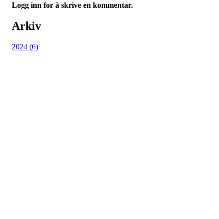
Logg inn for å skrive en kommentar.
Arkiv
2024 (6)
Kjøkkelvik Idrettslag
Postboks 84 Loddefjord, 5881 Bergen
E-post: leder@kjokkelvik.no
Org.nr: 979 907 842
Bli medlem i klubben!