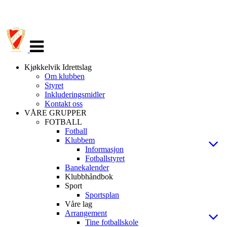
Veksle
navigasjon
Kjøkkelvik Idrettslag
Om klubben
Styret
Inkluderingsmidler
Kontakt oss
VÅRE GRUPPER
FOTBALL
Fotball
Klubbem
Informasjon
Fotballstyret
Banekalender
Klubbhåndbok
Sport
Sportsplan
Våre lag
Arrangement
Tine fotballskole