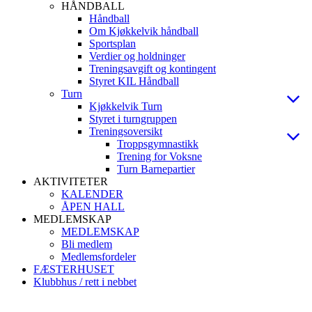
HÅNDBALL
Håndball
Om Kjøkkelvik håndball
Sportsplan
Verdier og holdninger
Treningsavgift og kontingent
Styret KIL Håndball
Turn
Kjøkkelvik Turn
Styret i turngruppen
Treningsoversikt
Troppsgymnastikk
Trening for Voksne
Turn Barnepartier
AKTIVITETER
KALENDER
ÅPEN HALL
MEDLEMSKAP
MEDLEMSKAP
Bli medlem
Medlemsfordeler
FÆSTERHUSET
Klubbhus / rett i nebbet