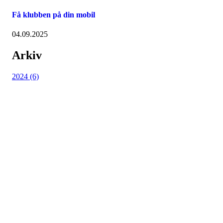
Få klubben på din mobil
04.09.2025
Arkiv
2024 (6)
Kjøkkelvik Idrettslag
Postboks 84 Loddefjord, 5881 Bergen
E-post: leder@kjokkelvik.no
Org.nr: 979 907 842