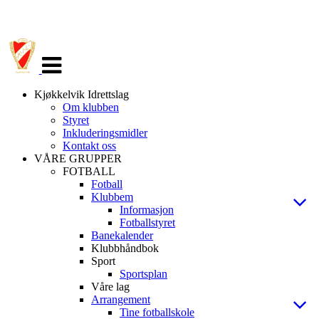
Veksle
navigasjon
Kjøkkelvik Idrettslag
Om klubben
Styret
Inkluderingsmidler
Kontakt oss
VÅRE GRUPPER
FOTBALL
Fotball
Klubbem
Informasjon
Fotballstyret
Banekalender
Klubbhåndbok
Sport
Sportsplan
Våre lag
Arrangement
Tine fotballskole