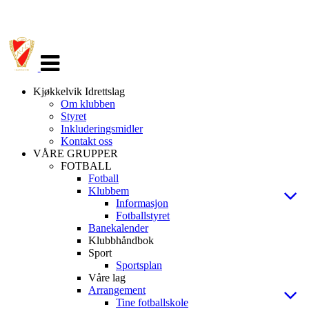
Veksle
navigasjon
Kjøkkelvik Idrettslag
Om klubben
Styret
Inkluderingsmidler
Kontakt oss
VÅRE GRUPPER
FOTBALL
Fotball
Klubbem
Informasjon
Fotballstyret
Banekalender
Klubbhåndbok
Sport
Sportsplan
Våre lag
Arrangement
Tine fotballskole