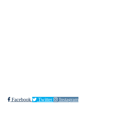
Kjøkkelvik Idrettslag
Postboks 84 Loddefjord, 5881 Bergen
E-post: leder@kjokkelvik.no
Org.nr: 979 907 842
Bli medlem i klubben!
Trykk her for innmelding
Facebook
Twitter
Instagram