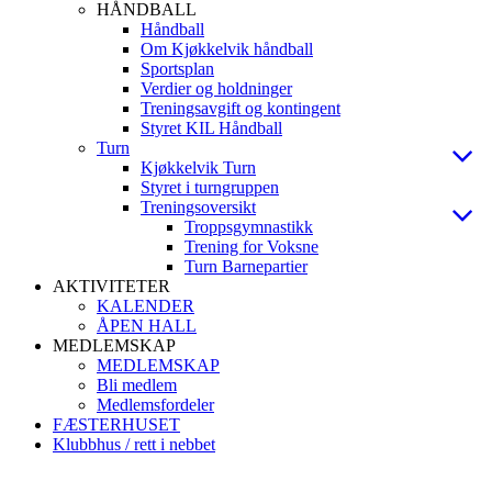
HÅNDBALL
Håndball
Om Kjøkkelvik håndball
Sportsplan
Verdier og holdninger
Treningsavgift og kontingent
Styret KIL Håndball
Turn
Kjøkkelvik Turn
Styret i turngruppen
Treningsoversikt
Troppsgymnastikk
Trening for Voksne
Turn Barnepartier
AKTIVITETER
KALENDER
ÅPEN HALL
MEDLEMSKAP
MEDLEMSKAP
Bli medlem
Medlemsfordeler
FÆSTERHUSET
Klubbhus / rett i nebbet