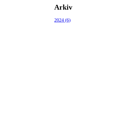
Arkiv
2024 (6)
Kjøkkelvik Idrettslag
Postboks 84 Loddefjord, 5881 Bergen
E-post: leder@kjokkelvik.no
Org.nr: 979 907 842
Bli medlem i klubben!
Trykk her for innmelding