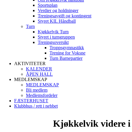
Sportsplan
Verdier og holdninger
Treningsavgift og kontingent
Styret KIL Håndball
Turn
Kjøkkelvik Turn
Styret i turngruppen
Treningsoversikt
Troppsgymnastikk
Trening for Voksne
Turn Barnepartier
AKTIVITETER
KALENDER
ÅPEN HALL
MEDLEMSKAP
MEDLEMSKAP
Bli medlem
Medlemsfordeler
FÆSTERHUSET
Klubbhus / rett i nebbet
Kjøkkelvik videre 