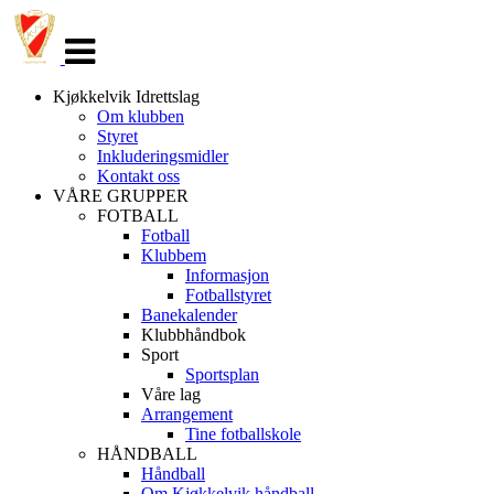
Veksle
navigasjon
Kjøkkelvik Idrettslag
Om klubben
Styret
Inkluderingsmidler
Kontakt oss
VÅRE GRUPPER
FOTBALL
Fotball
Klubbem
Informasjon
Fotballstyret
Banekalender
Klubbhåndbok
Sport
Sportsplan
Våre lag
Arrangement
Tine fotballskole
HÅNDBALL
Håndball
Om Kjøkkelvik håndball