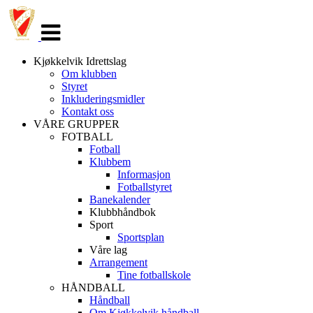
Veksle
navigasjon
Kjøkkelvik Idrettslag
Om klubben
Styret
Inkluderingsmidler
Kontakt oss
VÅRE GRUPPER
FOTBALL
Fotball
Klubbem
Informasjon
Fotballstyret
Banekalender
Klubbhåndbok
Sport
Sportsplan
Våre lag
Arrangement
Tine fotballskole
HÅNDBALL
Håndball
Om Kjøkkelvik håndball