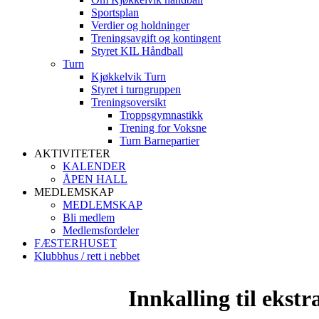
Sportsplan
Verdier og holdninger
Treningsavgift og kontingent
Styret KIL Håndball
Turn
Kjøkkelvik Turn
Styret i turngruppen
Treningsoversikt
Troppsgymnastikk
Trening for Voksne
Turn Barnepartier
AKTIVITETER
KALENDER
ÅPEN HALL
MEDLEMSKAP
MEDLEMSKAP
Bli medlem
Medlemsfordeler
FÆSTERHUSET
Klubbhus / rett i nebbet
Innkalling til ekst