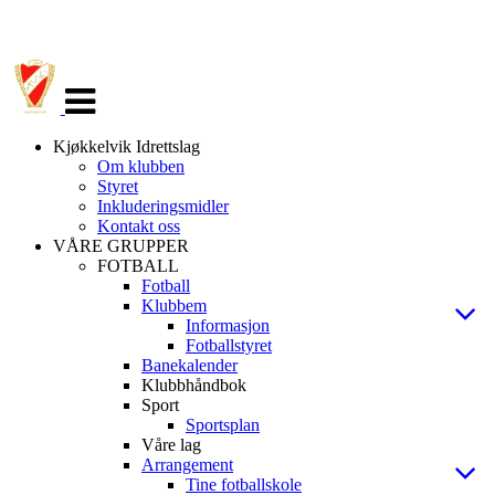
Veksle
navigasjon
Kjøkkelvik Idrettslag
Om klubben
Styret
Inkluderingsmidler
Kontakt oss
VÅRE GRUPPER
FOTBALL
Fotball
Klubbem
Informasjon
Fotballstyret
Banekalender
Klubbhåndbok
Sport
Sportsplan
Våre lag
Arrangement
Tine fotballskole