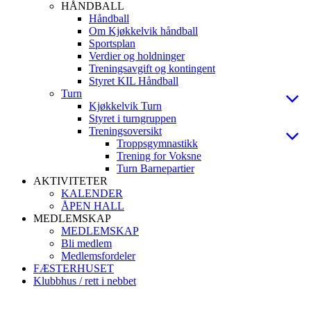
HÅNDBALL
Håndball
Om Kjøkkelvik håndball
Sportsplan
Verdier og holdninger
Treningsavgift og kontingent
Styret KIL Håndball
Turn
Kjøkkelvik Turn
Styret i turngruppen
Treningsoversikt
Troppsgymnastikk
Trening for Voksne
Turn Barnepartier
AKTIVITETER
KALENDER
ÅPEN HALL
MEDLEMSKAP
MEDLEMSKAP
Bli medlem
Medlemsfordeler
FÆSTERHUSET
Klubbhus / rett i nebbet