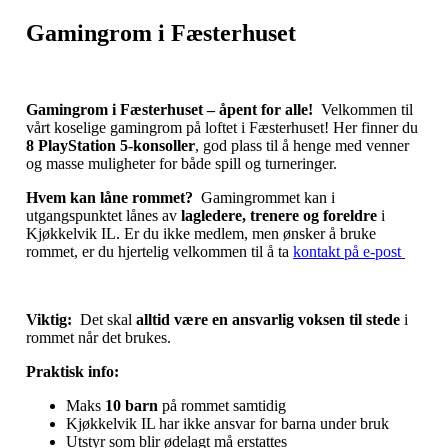
Gamingrom i Fæsterhuset
Gamingrom i Fæsterhuset – åpent for alle!
Velkommen til
vårt koselige gamingrom på loftet i Fæsterhuset! Her finner du
8 PlayStation 5‑konsoller
, god plass til å henge med venner
og masse muligheter for både spill og turneringer.
Hvem kan låne rommet?
Gamingrommet kan i
utgangspunktet lånes av
lagledere, trenere og foreldre
i
Kjøkkelvik IL. Er du ikke medlem, men ønsker å bruke
rommet, er du hjertelig velkommen til å ta
kontakt på e‑post
Viktig:
Det skal
alltid være en ansvarlig voksen til stede
i
rommet når det brukes.
Praktisk info:
Maks
10 barn
på rommet samtidig
Kjøkkelvik IL har ikke ansvar for barna under bruk
Utstyr som blir ødelagt må erstattes