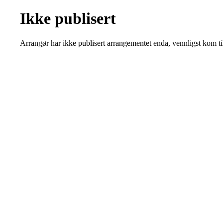
Ikke publisert
Arrangør har ikke publisert arrangementet enda, vennligst kom ti
Kjøkkelvik Idrettslag
Postboks 84 Loddefjord, 5881 Bergen
E-post: leder@kjokkelvik.no
Org.nr: 979 907 842
Bli medlem i klubben!
Trykk her for innmelding