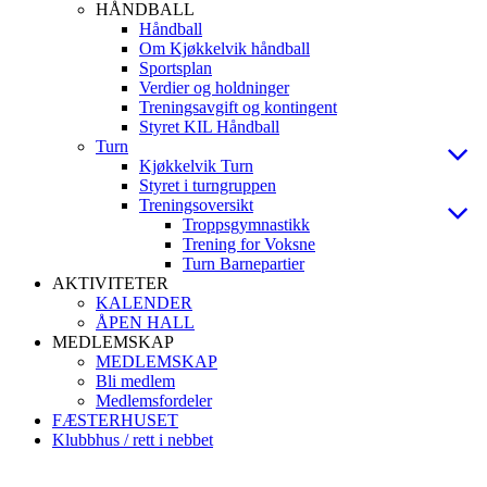
HÅNDBALL
Håndball
Om Kjøkkelvik håndball
Sportsplan
Verdier og holdninger
Treningsavgift og kontingent
Styret KIL Håndball
Turn
Kjøkkelvik Turn
Styret i turngruppen
Treningsoversikt
Troppsgymnastikk
Trening for Voksne
Turn Barnepartier
AKTIVITETER
KALENDER
ÅPEN HALL
MEDLEMSKAP
MEDLEMSKAP
Bli medlem
Medlemsfordeler
FÆSTERHUSET
Klubbhus / rett i nebbet