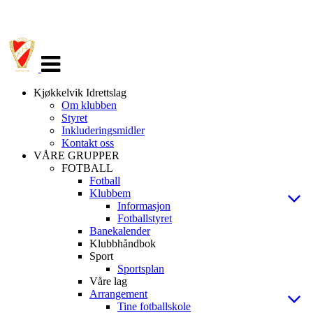
Veksle
navigasjon
Kjøkkelvik Idrettslag
Om klubben
Styret
Inkluderingsmidler
Kontakt oss
VÅRE GRUPPER
FOTBALL
Fotball
Klubbem
Informasjon
Fotballstyret
Banekalender
Klubbhåndbok
Sport
Sportsplan
Våre lag
Arrangement
Tine fotballskole