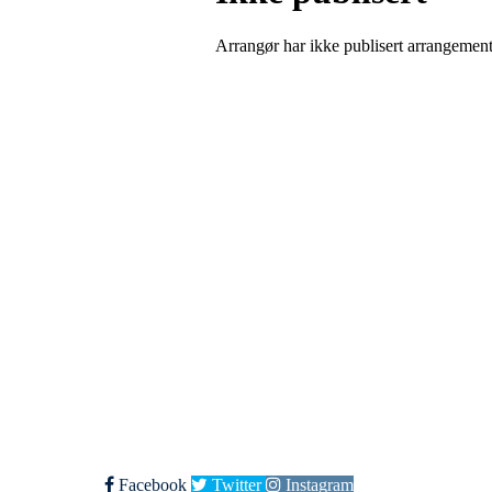
Arrangør har ikke publisert arrangemente
Kjøkkelvik Idrettslag
Postboks 84 Loddefjord, 5881 Bergen
E-post: leder@kjokkelvik.no
Org.nr: 979 907 842
Bli medlem i klubben!
Trykk her for innmelding
Facebook
Twitter
Instagram