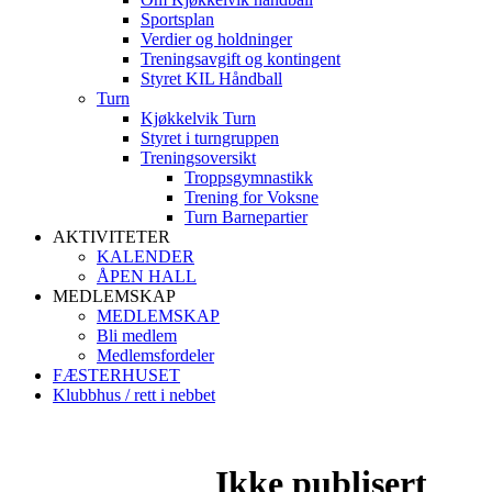
Sportsplan
Verdier og holdninger
Treningsavgift og kontingent
Styret KIL Håndball
Turn
Kjøkkelvik Turn
Styret i turngruppen
Treningsoversikt
Troppsgymnastikk
Trening for Voksne
Turn Barnepartier
AKTIVITETER
KALENDER
ÅPEN HALL
MEDLEMSKAP
MEDLEMSKAP
Bli medlem
Medlemsfordeler
FÆSTERHUSET
Klubbhus / rett i nebbet
Ikke publisert