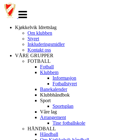
Veksle
navigasjon
Kjøkkelvik Idrettslag
Om klubben
Styret
Inkluderingsmidler
Kontakt oss
VÅRE GRUPPER
FOTBALL
Fotball
Klubbem
Informasjon
Fotballstyret
Banekalender
Klubbhåndbok
Sport
Sportsplan
Våre lag
Arrangement
Tine fotballskole
HÅNDBALL
Håndball
Om Kjøkkelvik håndball