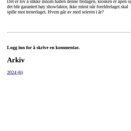
Det er lov å stikke innom hallen denne fredagen, kiosken er åpen o
det blir garantert høy showfaktor, ikke minst når foreldrelaget skal
spille mot trenerlaget. Hvem går av med seieren i år?
Logg inn for å skrive en kommentar.
Arkiv
2024 (6)
Kjøkkelvik Idrettslag
Postboks 84 Loddefjord, 5881 Bergen