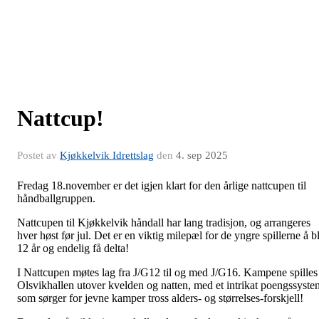
Nattcup!
Postet av
Kjøkkelvik Idrettslag
den
4. sep 2025
Fredag 18.november er det igjen klart for den årlige nattcupen til
håndballgruppen.
Nattcupen til Kjøkkelvik håndall har lang tradisjon, og arrangeres
hver høst før jul. Det er en viktig milepæl for de yngre spillerne å bl
12 år og endelig få delta!
I Nattcupen møtes lag fra J/G12 til og med J/G16. Kampene spilles 
Olsvikhallen utover kvelden og natten, med et intrikat poengssyste
som sørger for jevne kamper tross alders- og størrelses-forskjell!