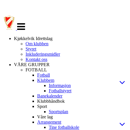
Veksle
navigasjon
Kjøkkelvik Idrettslag
Om klubben
Styret
Inkluderingsmidler
Kontakt oss
VÅRE GRUPPER
FOTBALL
Fotball
Klubbem
Informasjon
Fotballstyret
Banekalender
Klubbhåndbok
Sport
Sportsplan
Våre lag
Arrangement
Tine fotballskole