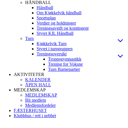
HÅNDBALL
Håndball
Om Kjøkkelvik håndball
Sportsplan
Verdier og holdninger
Treningsavgift og kontingent
Styret KIL Håndball
Turn
Kjøkkelvik Turn
Styret i turngruppen
Treningsoversikt
Troppsgymnastikk
Trening for Voksne
Turn Barnepartier
AKTIVITETER
KALENDER
ÅPEN HALL
MEDLEMSKAP
MEDLEMSKAP
Bli medlem
Medlemsfordeler
FÆSTERHUSET
Klubbhus / rett i nebbet