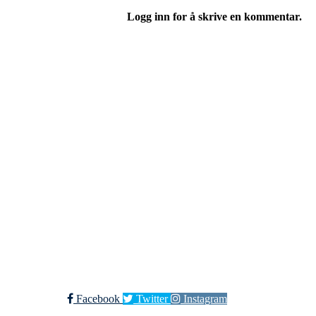
Logg inn for å skrive en kommentar.
Kjøkkelvik Idrettslag
Postboks 84 Loddefjord, 5881 Bergen
E-post: leder@kjokkelvik.no
Org.nr: 979 907 842
Bli medlem i klubben!
Trykk her for innmelding
Facebook
Twitter
Instagram