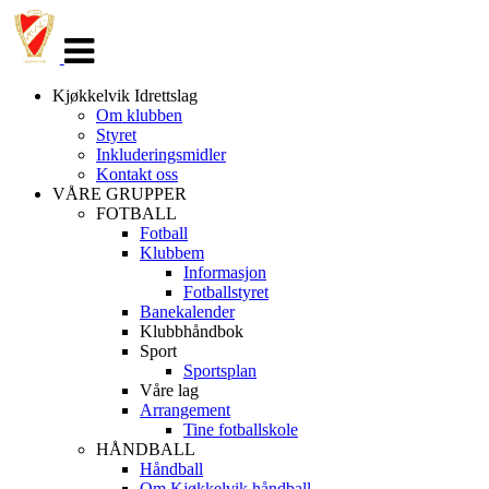
Veksle
navigasjon
Kjøkkelvik Idrettslag
Om klubben
Styret
Inkluderingsmidler
Kontakt oss
VÅRE GRUPPER
FOTBALL
Fotball
Klubbem
Informasjon
Fotballstyret
Banekalender
Klubbhåndbok
Sport
Sportsplan
Våre lag
Arrangement
Tine fotballskole
HÅNDBALL
Håndball
Om Kjøkkelvik håndball