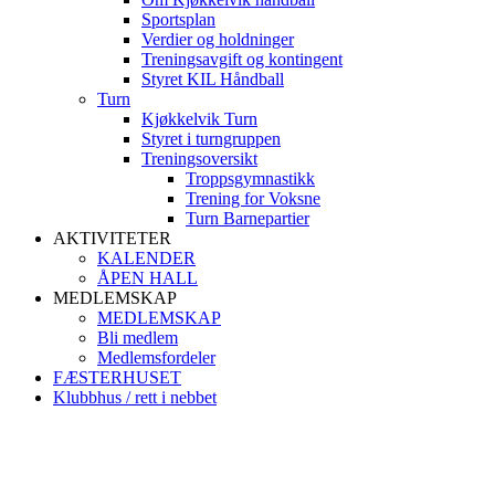
Sportsplan
Verdier og holdninger
Treningsavgift og kontingent
Styret KIL Håndball
Turn
Kjøkkelvik Turn
Styret i turngruppen
Treningsoversikt
Troppsgymnastikk
Trening for Voksne
Turn Barnepartier
AKTIVITETER
KALENDER
ÅPEN HALL
MEDLEMSKAP
MEDLEMSKAP
Bli medlem
Medlemsfordeler
FÆSTERHUSET
Klubbhus / rett i nebbet