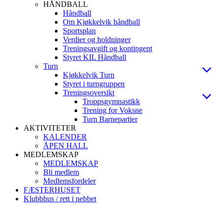
HÅNDBALL
Håndball
Om Kjøkkelvik håndball
Sportsplan
Verdier og holdninger
Treningsavgift og kontingent
Styret KIL Håndball
Turn
Kjøkkelvik Turn
Styret i turngruppen
Treningsoversikt
Troppsgymnastikk
Trening for Voksne
Turn Barnepartier
AKTIVITETER
KALENDER
ÅPEN HALL
MEDLEMSKAP
MEDLEMSKAP
Bli medlem
Medlemsfordeler
FÆSTERHUSET
Klubbhus / rett i nebbet