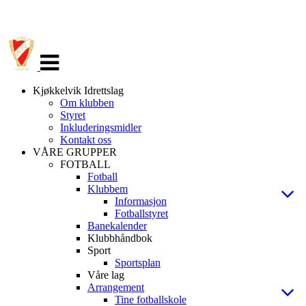
Veksle
navigasjon
Kjøkkelvik Idrettslag
Om klubben
Styret
Inkluderingsmidler
Kontakt oss
VÅRE GRUPPER
FOTBALL
Fotball
Klubbem
Informasjon
Fotballstyret
Banekalender
Klubbhåndbok
Sport
Sportsplan
Våre lag
Arrangement
Tine fotballskole