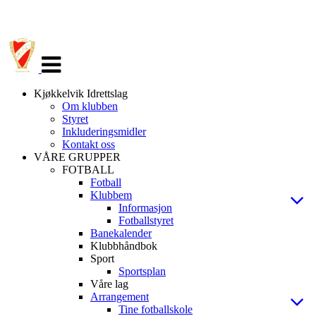
Veksle
navigasjon
Kjøkkelvik Idrettslag
Om klubben
Styret
Inkluderingsmidler
Kontakt oss
VÅRE GRUPPER
FOTBALL
Fotball
Klubbem
Informasjon
Fotballstyret
Banekalender
Klubbhåndbok
Sport
Sportsplan
Våre lag
Arrangement
Tine fotballskole