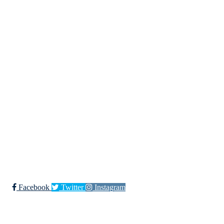
Kjøkkelvik Idrettslag
Postboks 84 Loddefjord, 5881 Bergen
E-post: leder@kjokkelvik.no
Org.nr: 979 907 842
Bli medlem i klubben!
Trykk her for innmelding
Facebook
Twitter
Instagram