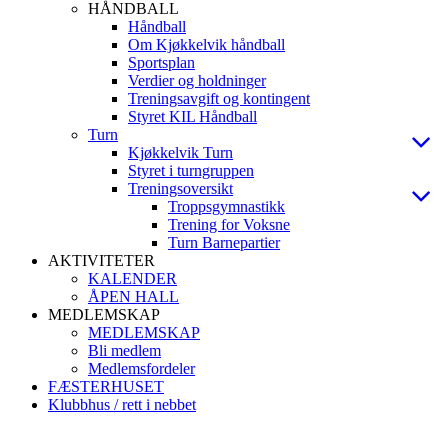
HÅNDBALL
Håndball
Om Kjøkkelvik håndball
Sportsplan
Verdier og holdninger
Treningsavgift og kontingent
Styret KIL Håndball
Turn
Kjøkkelvik Turn
Styret i turngruppen
Treningsoversikt
Troppsgymnastikk
Trening for Voksne
Turn Barnepartier
AKTIVITETER
KALENDER
ÅPEN HALL
MEDLEMSKAP
MEDLEMSKAP
Bli medlem
Medlemsfordeler
FÆSTERHUSET
Klubbhus / rett i nebbet