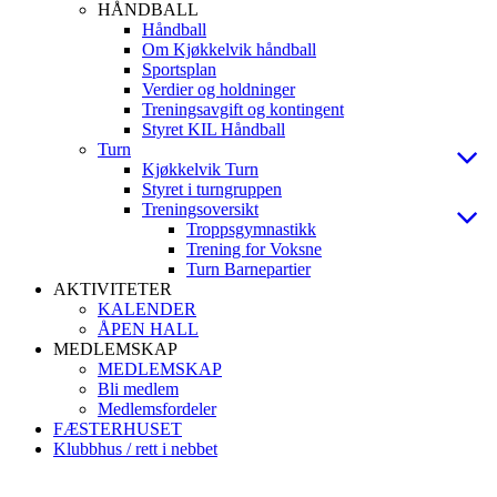
HÅNDBALL
Håndball
Om Kjøkkelvik håndball
Sportsplan
Verdier og holdninger
Treningsavgift og kontingent
Styret KIL Håndball
Turn
Kjøkkelvik Turn
Styret i turngruppen
Treningsoversikt
Troppsgymnastikk
Trening for Voksne
Turn Barnepartier
AKTIVITETER
KALENDER
ÅPEN HALL
MEDLEMSKAP
MEDLEMSKAP
Bli medlem
Medlemsfordeler
FÆSTERHUSET
Klubbhus / rett i nebbet