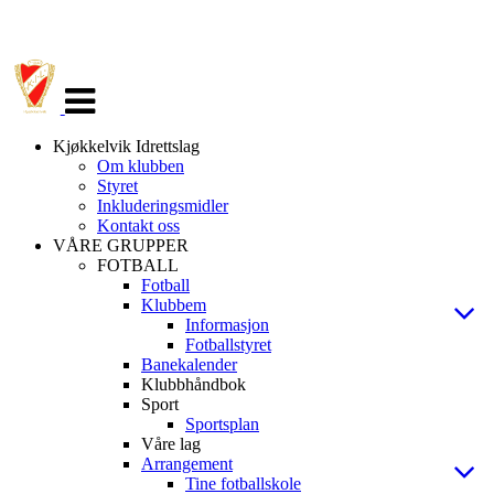
Veksle
navigasjon
Kjøkkelvik Idrettslag
Om klubben
Styret
Inkluderingsmidler
Kontakt oss
VÅRE GRUPPER
FOTBALL
Fotball
Klubbem
Informasjon
Fotballstyret
Banekalender
Klubbhåndbok
Sport
Sportsplan
Våre lag
Arrangement
Tine fotballskole