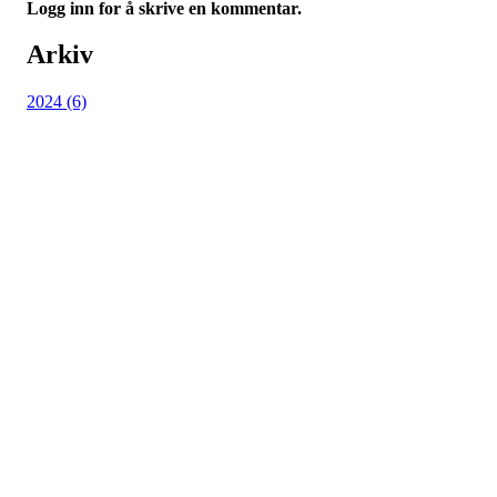
Logg inn for å skrive en kommentar.
Arkiv
2024 (6)
Kjøkkelvik Idrettslag
Postboks 84 Loddefjord, 5881 Bergen
E-post: leder@kjokkelvik.no
Org.nr: 979 907 842
Bli medlem i klubben!